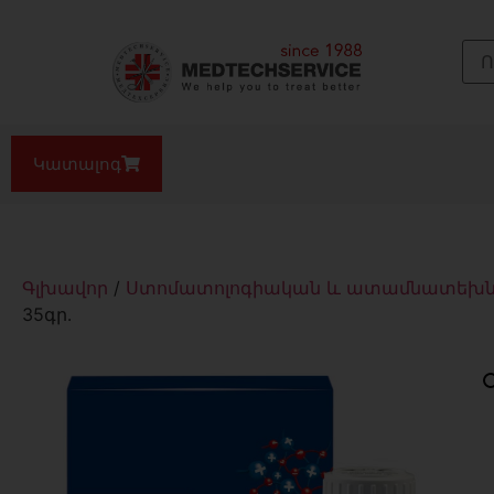
Կատալոգ
Գլխավոր
/
Ստոմատոլոգիական և ատամնատեխնիկ
35գր․