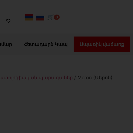
🛒
0
ամար
Հետադարձ Կապ
Ապառիկ վաճառք
ատոլոգիական պարագաներ
/ Meron (Մերոն)