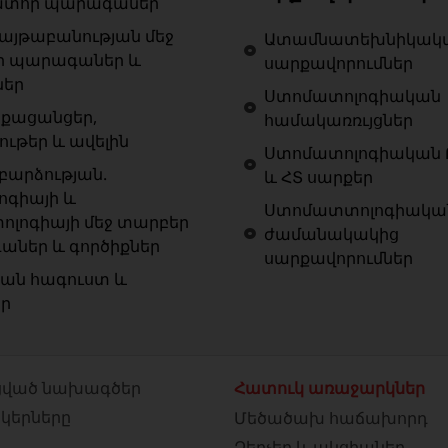
ատոր պարագաներ
յթաբանության մեջ
Ատամնատեխնիկակ
ր պարագաներ և
սարքավորումներ
ներ
Ստոմատոլոգիական
քացանցեր,
համակառռւյցներ
ութեր և ավելին
Ստոմատոլոգիական 
արձության.
և ՀՏ սարքեր
ոգիայի և
Ստոմատտոլոգիակա
ոլոգիայի մեջ տարբեր
ժամանակակից
ներ և գործիքներ
սարքավորումներ
ան հագուստ և
եր
ված նախագծեր
Հատուկ առաջարկներ
նկերները
Մեծածախ հաճախորդ
Զեղչեր և ակցիաներ