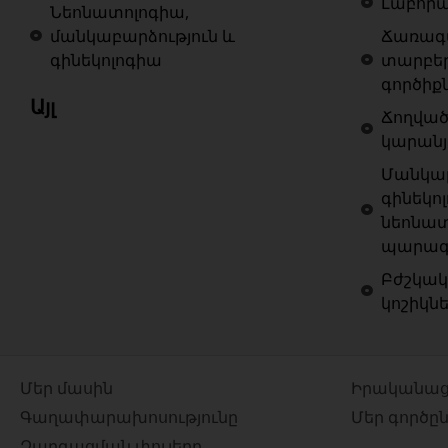
Լաբոր
Նեոնատոլոգիա,
մանկաբարձություն և
Ճառագա
գինեկոլոգիա
տարբե
գործիք
Այլ
Ճողված
կարանյ
Մանկաբ
գինեկոլ
նեոնատ
պարագա
Բժշկակ
կոշիկն
Մեր մասին
Իրականաց
Գաղափարախոսությունը
Մեր գործը
Զարգացման փուլերը