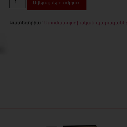
Ավելացնել զամբյուղ
Կատեգորիա`
Ստոմատոլոգիական պարագանե