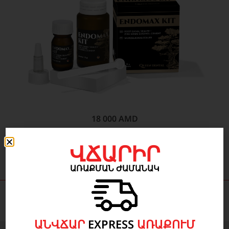
18 000
AMD
ՎՃԱՐԻՐ
ԱՌԱՔՄԱՆ ԺԱՄԱՆԱԿ
ԱՆՎՃԱՐ
EXPRESS
ԱՌԱՔՈՒՄ