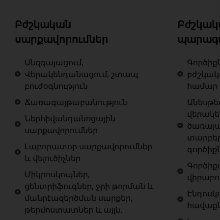
Բժշկական
Բժշկակ
սարքավորումներ
պարագ
Անզգայացում,
Գործիք
Վերակենդանացում, շտապ
բժշկա
բուժօգնություն
համար
Ճառագայթաբանություն
Անեսթե
վերակ
Ներհիվանդանոցային
ծառայա
սարքավորումներ
տարբե
Լաբորատոր սարքավորումներ
գործիք
և վելուծիչներ
Գործիք
Միկրոսկոպներ,
վիրաբո
ցենտրիֆուգներ, ջրի թորման և
Էնդոսկ
մանրէազերծման սարքեր,
հավաք
թերմոստատներ և այլն.