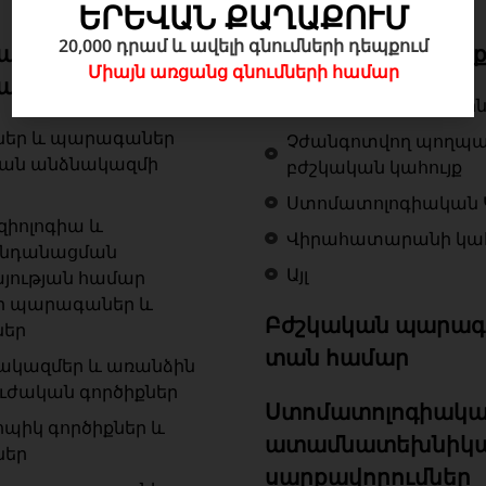
ԵՐԵՎԱՆ ՔԱՂԱՔՈՒՄ
20,000 դրամ և ավելի գնումների դեպքում
ան գործիքներ և
Բժշկական կահույ
Միայն առցանց գնումների համար
աներ
Ներհիվանդանոցային
ներ և պարագաներ
Չժանգոտվող պողպ
կան անձնակազմի
բժշկական կահույք
Ստոմատոլոգիական 
զիոլոգիա և
Վիրահատարանի կահ
ենդանացման
Այլ
յության համար
ր պարագաներ և
Բժշկական պարագ
ներ
տան համար
ակազմեր և առանձին
ւժական գործիքներ
Ստոմատոլոգիակա
ոպիկ գործիքներ և
ատամնատեխնիկ
ներ
սարքավորումներ