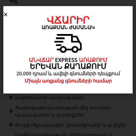
Բժշկական գործիքներ և պարագաներ
ՎՃԱՐԻՐ
ԱՌԱՔՄԱՆ ԺԱՄԱՆԱԿ
Գործիքներ և պարագաներ բժշկական
անձնակազմի համար
Անեսթեզիոլոգիա և վերակենդանացման
ծառայայության համար տարբեր
ԱՆՎՃԱՐ
EXPRESS
ԱՌԱՔՈՒՄ
պարագաներ և գործիքներ
ԵՐԵՎԱՆ ՔԱՂԱՔՈՒՄ
Գործիքակազմեր և առանձին
20,000 դրամ և ավելի գնումների դեպքում
վիրաբուժական գործիքներ
Միայն առցանց գնումների համար
Էնդոսկոպիկ գործիքներ և հավաքներ
Լաբորատոր պարագաներ
Ճառագայթաբանության մեջ տարբեր
պարագաներ և գործիքներ
Ճողվածքացանցեր, կարանյութեր և ավելին
Մանկաբարձության. գինեկոլոգիայի և