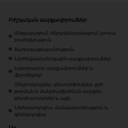
Բժշկական սարքավորումներ
Անզգայացում, Վերակենդանացում, շտապ
բուժօգնություն
Ճառագայթաբանություն
Ներհիվանդանոցային սարքավորումներ
Լաբորատոր սարքավորումներ և
վելուծիչներ
Միկրոսկոպներ, ցենտրիֆուգներ, ջրի
թորման և մանրէազերծման սարքեր,
թերմոստատներ և այլն.
Նեոնատոլոգիա, մանկաբարձություն և
գինեկոլոգիա
Այլ