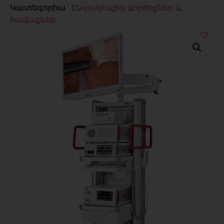
Կատեգորիա`
Էնդոսկոպիկ գործիքներ և
հավաքներ