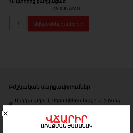
10 կտորից բաղկացած
45 000
AMD
Ավելացնել զամբյուղ
Բժշկական սարքավորումներ
Անզգայացում, Վերակենդանացում, շտապ
բուժօգնություն
ՎՃԱՐԻՐ
Ճառագայթաբանություն
ԱՌԱՔՄԱՆ ԺԱՄԱՆԱԿ
Ներհիվանդանոցային սարքավորումներ