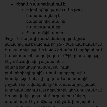
Հեղուկը պարունակում է.
Էվգենոլ՝ նյութ, որն ունի թույլ
հանգստացնող և
բակտերիիցիդային
հատկություններ
Պլաստիֆիկատոր
Փոշու և հեղուկի խառնման արդյունքում
ձևավորվում է մածուկ, որը 5-7 ժամ պահպանում
է պլաստիկությունը և 48-72 ժամում կարծրանում
է արմատային խողովակում։ «Թիեդենտ» նյութը
հեշտ ձևավորվող պլաստիկ է,
ռենտգենոկոնտրաստային, ունի
բակտերիիցիդային և հակաբորբոքային
հատկություններ, չի գրգռում արմատային
շրջանի հյուսվածքները։ Գուտապերչով լցված
խողովակներում այն հերմետիկ կերպով փակում
է խողովակի կողային ճյուղավորումները,
ապահովում է շտիֆտերի միջև և խողովակի