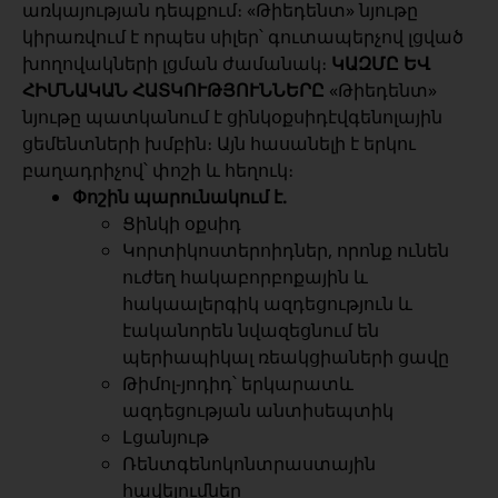
առկայության դեպքում։ «Թիեդենտ» նյութը
կիրառվում է որպես սիլեր՝ գուտապերչով լցված
խողովակների լցման ժամանակ։
ԿԱԶՄԸ ԵՎ
ՀԻՄՆԱԿԱՆ ՀԱՏԿՈՒԹՅՈՒՆՆԵՐԸ
«Թիեդենտ»
նյութը պատկանում է ցինկօքսիդէվգենոլային
ցեմենտների խմբին։ Այն հասանելի է երկու
բաղադրիչով՝ փոշի և հեղուկ։
Փոշին պարունակում է.
Ցինկի օքսիդ
Կորտիկոստերոիդներ, որոնք ունեն
ուժեղ հակաբորբոքային և
հակաալերգիկ ազդեցություն և
էականորեն նվազեցնում են
պերիապիկալ ռեակցիաների ցավը
Թիմոլ-յոդիդ՝ երկարատև
ազդեցության անտիսեպտիկ
Լցանյութ
Ռենտգենոկոնտրաստային
հավելումներ