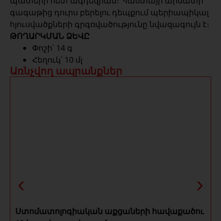
պատերի հետ ագդեզիան։ Պաստայի արմատի
գագաթից դուրս բերելու դեպքում պերիապիկալ
հյուսվածքների գրգռվածությունը նվազագույն է։
ԹՈՂԱՐԿՄԱՆ ՁԵՎԸ
Փոշի՝ 14 գ
Հեղուկ՝ 10 մլ
Առնչվող ապրանքներ
Ստոմատոլոգիական աքցաների հավաքածու