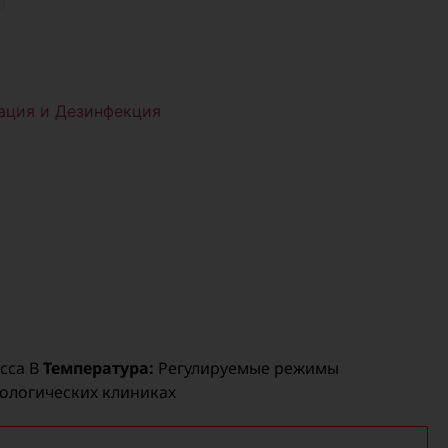
ация и Дезинфекция
сса B
Температура:
Регулируемые режимы
тологических клиниках