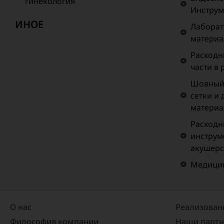
гинекология
Инструм
ИНОЕ
Лаборат
матери
Расходн
части в
Шовный 
сетки и
материа
Расходн
инструм
акушерс
Медицин
О нас
Реализован
Философия компании
Наши парт