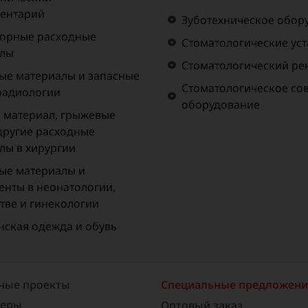
ентарий
Зуботехническое обор
орные расходные
Стоматологические ус
алы
Стоматологический рен
ые материалы и запасные
Стоматологическое со
 радиологии
оборудование
материал, грыжевые
 другие расходные
лы в хирургии
ые материалы и
енты в неонатологии,
тве и гинекологии
ская одежда и обувь
ные проекты
Специальные предложен
неры
Оптовый заказ