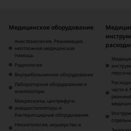
Медицинское оборудование
Медици
инструм
Анестезиология, Реанимация,
расходн
неотложная медицинская
помощь
Медицин
Радиология
инструм
персона
Внутрибольничное оборудование
Расходн
Лабораторное оборудование и
части в 
анализаторы
реанима
Микроскопы, центрифуги,
медици
аквадистилляторы и
Инструм
бактериоцидные оборудование
отдельн
Неонатология, акушерство и
Эндоско