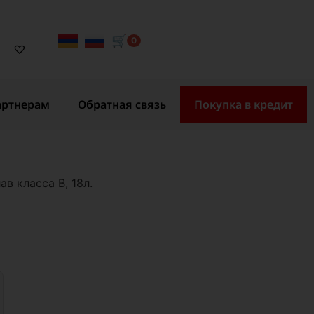
🛒
0
артнерам
Обратная связь
Покупка в кредит
ав класса B, 18л.