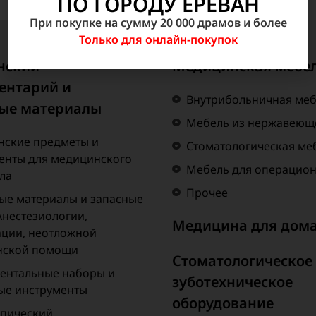
ПО ГОРОДУ ЕРЕВАН
При покупке на сумму 20 000 драмов и более
Только для онлайн-покупок
нский
Медицинская мебе
ентарий и
Внутрибольничная ме
ые материалы
Мебель из нержавеюще
ские предметы и
Стоматологическая ме
енты для медицинского
Мебель для операцио
ла
Прочее
ые материалы и запасные
Анестезиологии,
Медицина для дом
ции, неотложной
нской помощи
Стоматологическое
ентальные наборы и
зуботехническое
ые инструменты
оборудование
пический