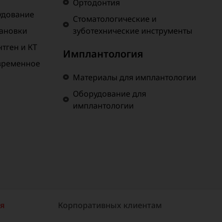
Ортодонтия
удование
Стоматологические и
тановки
зуботехнические инструменты
тген и КТ
Имплантология
временное
Материалы для имплантологии
Оборудование для
имплантологии
ия
Корпоративных клиентам