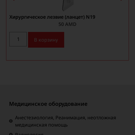
Хирургическое лезвие (ланцет) N19
Ш
50
AMD
В корзину
Медицинское оборудование
Анестезиология, Реанимация, неотложная
медицинская помощь
Радиология