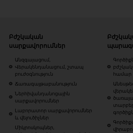
Բժշկական
Բժշկակ
սարքավորումներ
պարագ
Անզգայացում,
Գործիք
Վերակենդանացում, շտապ
բժշկա
բուժօգնություն
համար
Ճառագայթաբանություն
Անեսթե
վերակ
Ներհիվանդանոցային
ծառայա
սարքավորումներ
տարբե
Լաբորատոր սարքավորումներ
գործիք
և վելուծիչներ
Գործիք
Միկրոսկոպներ,
վիրաբո