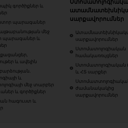
Ստոմատոլոգիակա
ոպիկ գործիքներ և
ատամնատեխնիկ
ներ
սարքավորումներ
ատոր պարագաներ
յթաբանության մեջ
Ատամնատեխնիկակ
ր պարագաներ և
սարքավորումներ
ներ
Ստոմատոլոգիական
քացանցեր,
համակառռւյցներ
ութեր և ավելին
Ստոմատոլոգիական 
արձության.
և ՀՏ սարքեր
ոգիայի և
Ստոմատտոլոգիակա
ոլոգիայի մեջ տարբեր
ժամանակակից
ներ և գործիքներ
սարքավորումներ
ան հագուստ և
եր