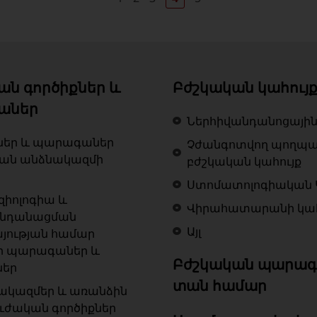
ան գործիքներ և
Բժշկական կահույ
աներ
Ներհիվանդանոցային
ներ և պարագաներ
Չժանգոտվող պողպ
կան անձնակազմի
բժշկական կահույք
Ստոմատոլոգիական 
զիոլոգիա և
Վիրահատարանի կահ
ենդանացման
Այլ
յության համար
ր պարագաներ և
Բժշկական պարագ
ներ
տան համար
ակազմեր և առանձին
ւժական գործիքներ