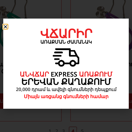
ՎՃԱՐԻՐ
ԱՌԱՔՄԱՆ ԺԱՄԱՆԱԿ
անի ստետոսկոպ
Երկգլխանի ստետ
 C կանաչ
JOTARAP C
ԱՆՎՃԱՐ
EXPRESS
ԱՌԱՔՈՒՄ
մանուշակագույն
ԵՐԵՎԱՆ ՔԱՂԱՔՈՒՄ
7 000
AMD
7 000
AMD
20,000 դրամ և ավելի գնումների դեպքում
Միայն առցանց գնումների համար
Ավելացնել զամբյուղ
Ավելացնել զա
1
2
3
4
5