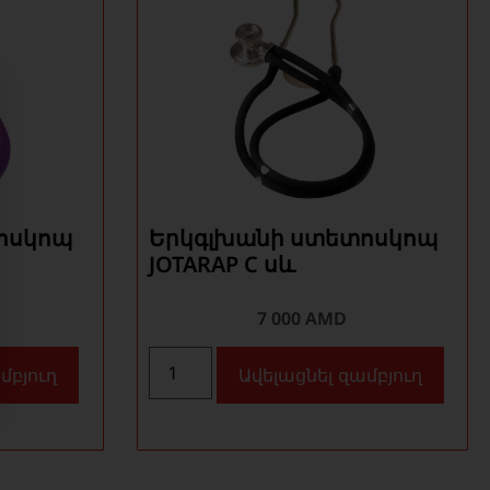
ոսկոպ
Երկգլխանի ստետոսկոպ
JOTARAP C սև
7 000
AMD
մբյուղ
Ավելացնել զամբյուղ