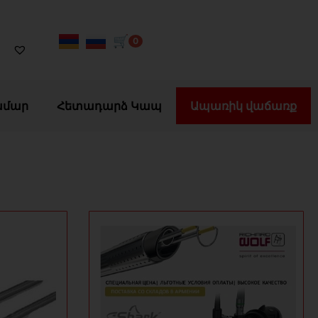
🛒
0
ամար
Հետադարձ Կապ
Ապառիկ վաճառք