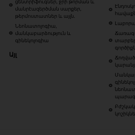
ցենտրիֆուգներ, ջրի թորման և
Էնդոսկ
մանրէազերծման սարքեր,
հավաք
թերմոստատներ և այլն.
Լաբոր
Նեոնատոլոգիա,
մանկաբարձություն և
Ճառագա
գինեկոլոգիա
տարբե
գործիք
Այլ
Ճողված
կարանյ
Մանկաբ
գինեկոլ
նեոնատ
պարագա
Բժշկակ
կոշիկն