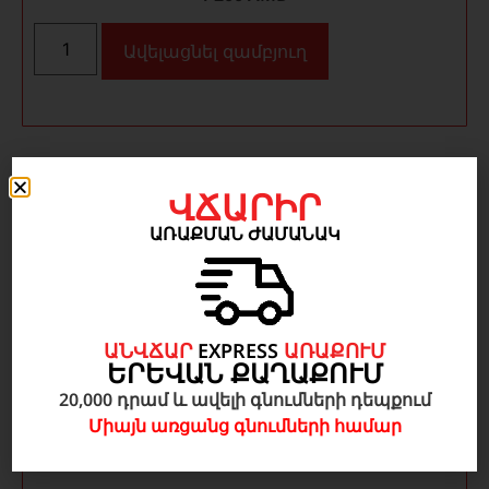
Ավելացնել զամբյուղ
ՎՃԱՐԻՐ
ԱՌԱՔՄԱՆ ԺԱՄԱՆԱԿ
ԱՆՎՃԱՐ
EXPRESS
ԱՌԱՔՈՒՄ
ԵՐԵՎԱՆ ՔԱՂԱՔՈՒՄ
20,000 դրամ և ավելի գնումների դեպքում
Միայն առցանց գնումների համար
Բժշկական կոշիկներ Suecos Skoll Antistatic