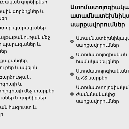
ւժական գործիքներ
Ստոմատոլոգիակա
ոպիկ գործիքներ և
ատամնատեխնիկ
ներ
սարքավորումներ
ատոր պարագաներ
յթաբանության մեջ
Ատամնատեխնիկակ
ր պարագաներ և
սարքավորումներ
ներ
Ստոմատոլոգիական
քացանցեր,
համակառռւյցներ
ութեր և ավելին
Ստոմատոլոգիական 
արձության.
և ՀՏ սարքեր
ոգիայի և
Ստոմատտոլոգիակա
ոլոգիայի մեջ տարբեր
ժամանակակից
ներ և գործիքներ
սարքավորումներ
ան հագուստ և
եր