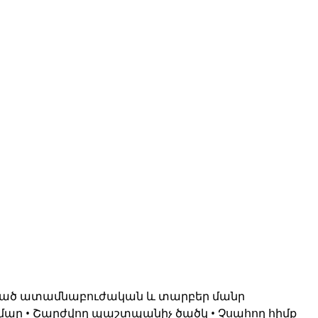
ված ատամնաբուժական և տարբեր մանր
ար • Շարժվող պաշտպանիչ ծածկ • Չսահող հիմք