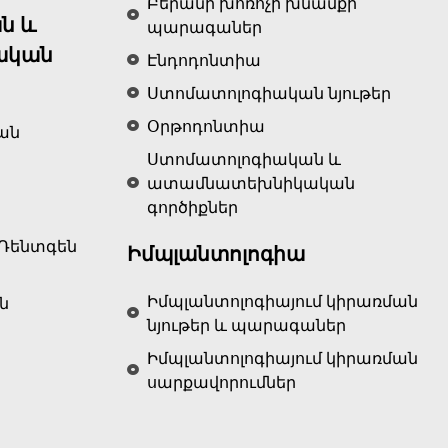
Բերանի խոռոչի խնամքի
ն և
պարագաներ
ական
Էնդոդոնտիա
Ստոմատոլոգիական նյութեր
Օրթոդոնտիա
ան
Ստոմատոլոգիական և
ատամնատեխնիկական
գործիքներ
Ռենտգեն
Իմպլանտոլոգիա
Իմպլանտոլոգիայում կիրառման
ն
նյութեր և պարագաներ
Իմպլանտոլոգիայում կիրառման
սարքավորումներ