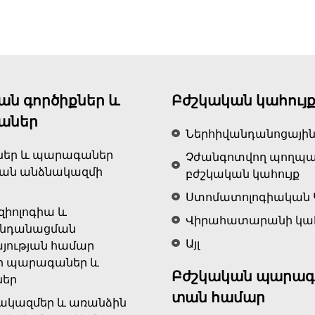
ԱՆՎՃԱՐ
EXPRESS
ԱՌԱՔՈՒՄ
ԵՐԵՎԱՆ ՔԱՂԱՔՈՒՄ
20,000 դրամ և ավելի գնումների դեպքում
Միայն առցանց գնումների համար
ան գործիքներ և
Բժշկական կահույ
աներ
Ներհիվանդանոցային
ներ և պարագաներ
Չժանգոտվող պողպ
կան անձնակազմի
բժշկական կահույք
Ստոմատոլոգիական 
զիոլոգիա և
Վիրահատարանի կահ
ենդանացման
Այլ
յության համար
ր պարագաներ և
Բժշկական պարագ
ներ
տան համար
ակազմեր և առանձին