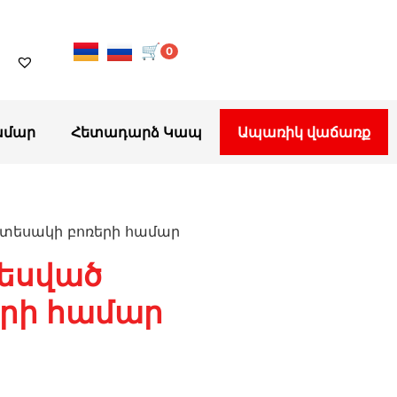
🛒
0
ամար
Հետադարձ Կապ
Ապառիկ վաճառք
տեսակի բոռերի համար
եսված
րի համար