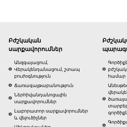
Բժշկական
Բժշկակ
սարքավորումներ
պարագ
Անզգայացում,
Գործիք
Վերակենդանացում, շտապ
բժշկա
բուժօգնություն
համար
Ճառագայթաբանություն
Անեսթե
վերակ
Ներհիվանդանոցային
ծառայա
սարքավորումներ
տարբե
Լաբորատոր սարքավորումներ
գործիք
և վելուծիչներ
Գործիք
Միկրոսկոպներ,