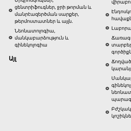
վիրաբո
ցենտրիֆուգներ, ջրի թորման և
Էնդոսկ
մանրէազերծման սարքեր,
հավաք
թերմոստատներ և այլն.
Լաբոր
Նեոնատոլոգիա,
մանկաբարձություն և
Ճառագա
գինեկոլոգիա
տարբե
գործիք
Այլ
Ճողված
կարանյ
Մանկաբ
գինեկոլ
նեոնատ
պարագա
Բժշկակ
կոշիկն