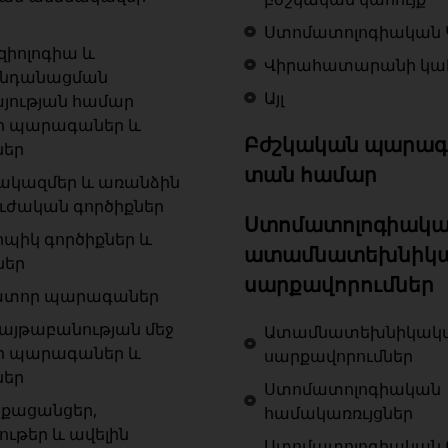
Ստոմատոլոգիական 
զիոլոգիա և
Վիրահատարանի կահ
ենդանացման
Այլ
յության համար
ր պարագաներ և
Բժշկական պարագ
ներ
տան համար
ակազմեր և առանձին
ւժական գործիքներ
Ստոմատոլոգիակա
ոպիկ գործիքներ և
ատամնատեխնիկ
ներ
սարքավորումներ
ատոր պարագաներ
յթաբանության մեջ
Ատամնատեխնիկակ
ր պարագաներ և
սարքավորումներ
ներ
Ստոմատոլոգիական
քացանցեր,
համակառռւյցներ
ութեր և ավելին
Ստոմատոլոգիական 