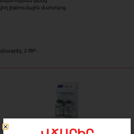
 ապահովման ցանց
ող լիթիումային մարտկոց,
նագրիչ, 2-IBP:
ՎՃԱՐԻՐ