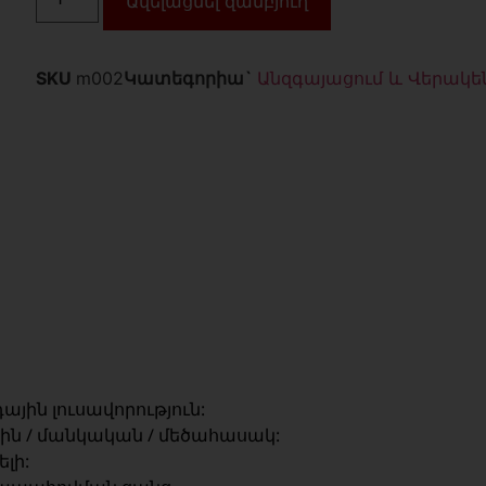
Ավելացնել զամբյուղ
SKU
m002
Կատեգորիա`
Անզգայացում և Վերակ
դային լուսավորություն:
ին / մանկական / մեծահասակ:
լի: