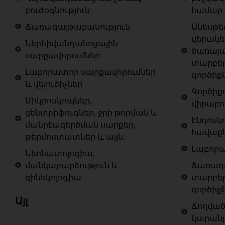
բուժօգնություն
համար
Ճառագայթաբանություն
Անեսթե
վերակ
Ներհիվանդանոցային
ծառայա
սարքավորումներ
տարբե
Լաբորատոր սարքավորումներ
գործիք
և վելուծիչներ
Գործիք
Միկրոսկոպներ,
վիրաբո
ցենտրիֆուգներ, ջրի թորման և
Էնդոսկ
մանրէազերծման սարքեր,
հավաք
թերմոստատներ և այլն.
Լաբոր
Նեոնատոլոգիա,
մանկաբարձություն և
Ճառագա
գինեկոլոգիա
տարբե
գործիք
Այլ
Ճողված
կարանյ