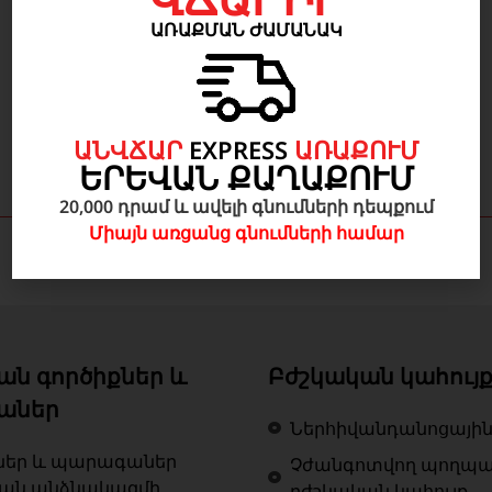
ԱՌԱՔՄԱՆ ԺԱՄԱՆԱԿ
9 600
AMD
ԱՆՎՃԱՐ
EXPRESS
ԱՌԱՔՈՒՄ
ԵՐԵՎԱՆ ՔԱՂԱՔՈՒՄ
20,000 դրամ և ավելի գնումների դեպքում
Միայն առցանց գնումների համար
ան գործիքներ և
Բժշկական կահույ
աներ
Ներհիվանդանոցային
ներ և պարագաներ
Չժանգոտվող պողպ
կան անձնակազմի
բժշկական կահույք