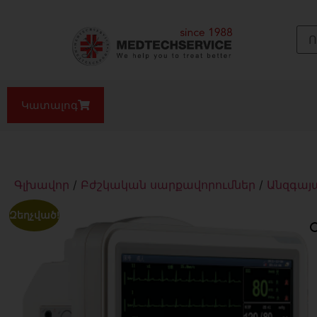
Կատալոգ
Գլխավոր
/
Բժշկական սարքավորումներ
/
Անզգայ
Զեղչված!