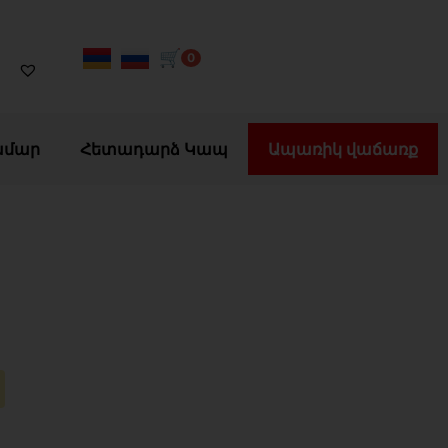
🛒
0
ամար
Հետադարձ Կապ
Ապառիկ վաճառք