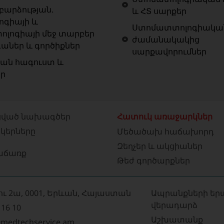
արձության.
և ՀՏ սարքեր
ոգիայի և
Ստոմատտոլոգիակա
ոլոգիայի մեջ տարբեր
ժամանակակից
ներ և գործիքներ
սարքավորումներ
ան հագուստ և
եր
ված նախագծեր
Հատուկ առաջարկներ
նկերները
Մեծածախ հաճախորդ
Զեղչեր և ակցիաներ
աճառք
Թեժ գործարքներ
ու 2ա, 0001, Երևան, Հայաստան
Ապրանքների եր
վերադարձ
 16 10
Աշխատանք
medtechservice.am