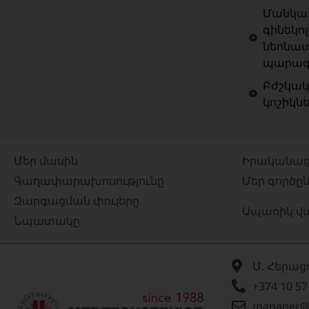
Մանկաբ
գինեկոլ
նեոնատ
պարագա
Բժշկակ
կոշիկն
Մեր մասին
Իրականաց
Գաղափարախոսությունը
Մեր գործը
Զարգացման փուլերը
Ապառիկ վ
Նպատակը
Մ. Հերաց
+374 10 57
manager@