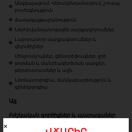
Անզգայացում, Վերակենդանացում, շտապ
բուժօգնություն
Ճառագայթաբանություն
Ներհիվանդանոցային սարքավորումներ
Լաբորատոր սարքավորումներ և
վելուծիչներ
Միկրոսկոպներ, ցենտրիֆուգներ, ջրի
թորման և մանրէազերծման սարքեր,
թերմոստատներ և այլն.
Նեոնատոլոգիա, մանկաբարձություն և
գինեկոլոգիա
Այլ
Բժշկական գործիքներ և պարագաներ
ՎՃԱՐԻՐ
Գործիքներ և պարագաներ բժշկական