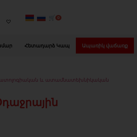
🛒
0
ամար
Հետադարձ Կապ
Ապառիկ վաճառք
ատոլոգիական և ատամնատեխնիկական
դաջրային