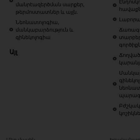
Էնդոսկ
մանրէազերծման սարքեր,
հավաք
թերմոստատներ և այլն.
Լաբոր
Նեոնատոլոգիա,
մանկաբարձություն և
Ճառագա
գինեկոլոգիա
տարբե
գործիք
Այլ
Ճողված
կարանյ
Մանկաբ
գինեկոլ
նեոնատ
պարագա
Բժշկակ
կոշիկն
Մեր մասին
Իրականաց