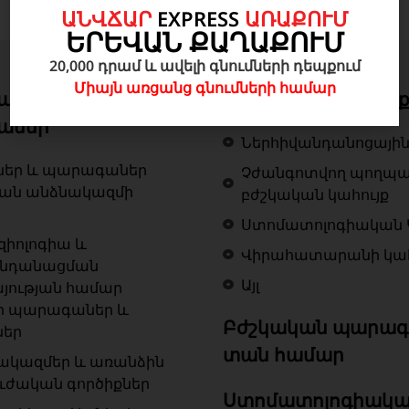
ԱՆՎՃԱՐ
EXPRESS
ԱՌԱՔՈՒՄ
ԵՐԵՎԱՆ ՔԱՂԱՔՈՒՄ
20,000 դրամ և ավելի գնումների դեպքում
Միայն առցանց գնումների համար
ան գործիքներ և
Բժշկական կահույ
աներ
Ներհիվանդանոցային
ներ և պարագաներ
Չժանգոտվող պողպ
կան անձնակազմի
բժշկական կահույք
Ստոմատոլոգիական 
զիոլոգիա և
Վիրահատարանի կահ
ենդանացման
Այլ
յության համար
ր պարագաներ և
Բժշկական պարագ
ներ
տան համար
ակազմեր և առանձին
ւժական գործիքներ
Ստոմատոլոգիակա