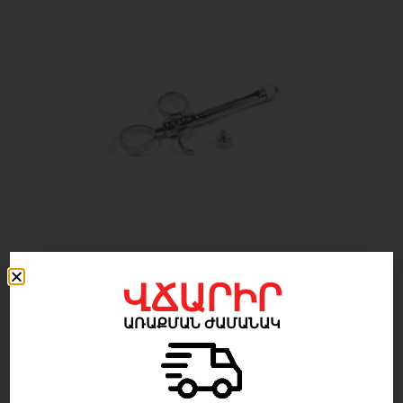
5 000
AMD
ՎՃԱՐԻՐ
ԱՌԱՔՄԱՆ ԺԱՄԱՆԱԿ