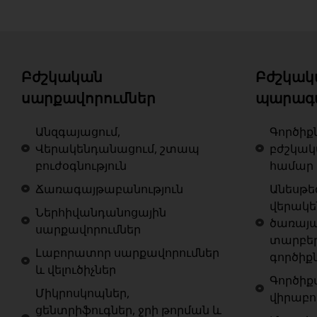
Բժշկական
Բժշկակ
սարքավորումներ
պարագ
Անզգայացում,
Գործիք
Վերակենդանացում, շտապ
բժշկա
բուժօգնություն
համար
Ճառագայթաբանություն
Անեսթե
վերակ
Ներհիվանդանոցային
ծառայա
սարքավորումներ
տարբե
Լաբորատոր սարքավորումներ
գործիք
և վելուծիչներ
Գործիք
Միկրոսկոպներ,
վիրաբո
ցենտրիֆուգներ, ջրի թորման և