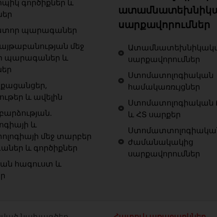
ոպիկ գործիքներ և
ատամնատեխնիկ
ներ
սարքավորումներ
ատոր պարագաներ
յթաբանության մեջ
Ատամնատեխնիկակ
ր պարագաներ և
սարքավորումներ
ներ
Ստոմատոլոգիական
քացանցեր,
համակառռւյցներ
ութեր և ավելին
Ստոմատոլոգիական 
արձության.
և ՀՏ սարքեր
ոգիայի և
Ստոմատտոլոգիակա
ոլոգիայի մեջ տարբեր
ժամանակակից
ներ և գործիքներ
սարքավորումներ
ան հագուստ և
եր
ված նախագծեր
Հատուկ առաջարկներ