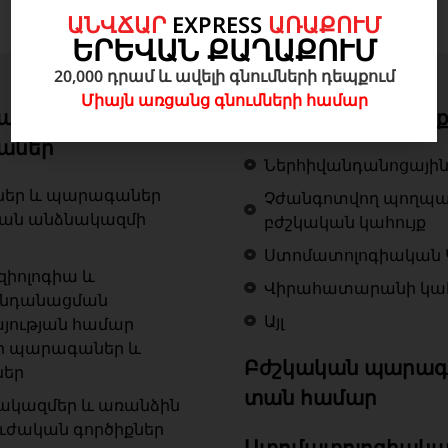
ԱՆՎՃԱՐ
EXPRESS
ԱՌԱՔՈՒՄ
ԵՐԵՎԱՆ ՔԱՂԱՔՈՒՄ
20,000 դրամ և ավելի գնումների դեպքում
Միայն առցանց գնումների համար
ան գործիքներ և
Բժշկական կահույ
աներ
Ներհիվանդանոցային
ներ և պարագաներ
Չժանգոտվող պողպ
կան անձնակազմի
բժշկական կահույք
Ստոմատոլոգիական 
զիոլոգիա և
Վիրահատարանի կահ
ենդանացման
Այլ
յության համար
ր պարագաներ և
Բժշկական պարագ
ներ
տան համար
ակազմեր և առանձին
ւժական գործիքներ
Ստոմատոլոգիակա