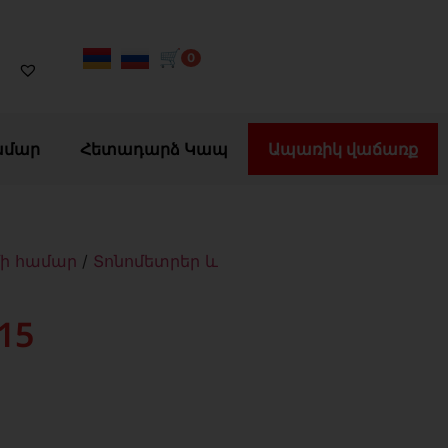
🛒
0
ամար
Հետադարձ Կապ
Ապառիկ վաճառք
մի համար
/
Տոնոմետրեր և
15