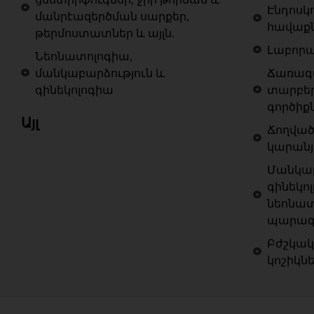
Էնդոսկ
մանրէազերծման սարքեր,
հավաք
թերմոստատներ և այլն.
Լաբոր
Նեոնատոլոգիա,
մանկաբարձություն և
Ճառագա
գինեկոլոգիա
տարբե
գործիք
Այլ
Ճողված
կարանյ
Մանկաբ
գինեկոլ
նեոնատ
պարագա
Բժշկակ
կոշիկն