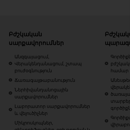
Բժշկական
Բժշկակ
սարքավորումներ
պարագ
Անզգայացում,
Գործիք
Վերակենդանացում, շտապ
բժշկա
բուժօգնություն
համար
Ճառագայթաբանություն
Անեսթե
վերակ
Ներհիվանդանոցային
ծառայա
սարքավորումներ
տարբե
Լաբորատոր սարքավորումներ
գործիք
և վելուծիչներ
Գործիք
Միկրոսկոպներ,
վիրաբո
ցենտրիֆուգներ, ջրի թորման և