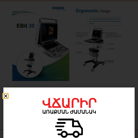
ՎՃԱՐԻՐ
ԱՌԱՔՄԱՆ ԺԱՄԱՆԱԿ