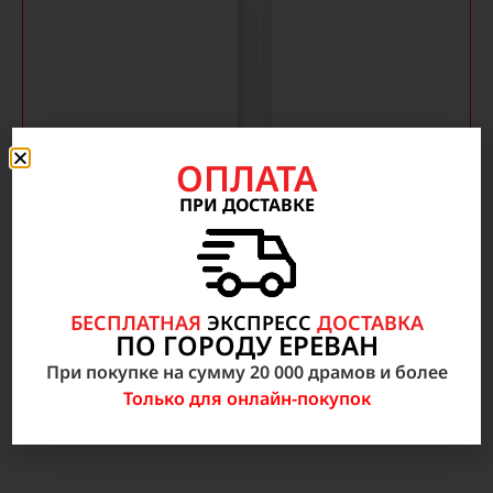
ОПЛАТА
ПРИ ДОСТАВКЕ
Облучатель-рециркулятор бактерицидный ОБР
15
38 000
AMD
БЕСПЛАТНАЯ
ЭКСПРЕСС
ДОСТАВКА
ПО ГОРОДУ ЕРЕВАН
В корзину
При покупке на сумму 20 000 драмов и более
Только для онлайн-покупок