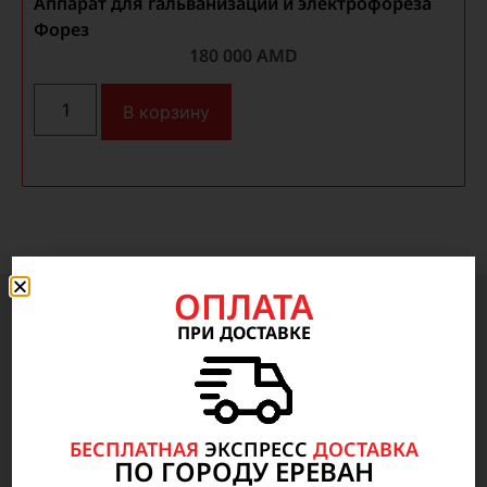
Аппарат для гальванизации и электрофореза
Форез
У
180 000
AMD
В корзину
ОПЛАТА
ПРИ ДОСТАВКЕ
Медицинское оборудование
Анестезиология, Реанимация, неотложная
медицинская помощь
БЕСПЛАТНАЯ
ЭКСПРЕСС
ДОСТАВКА
Радиология
ПО ГОРОДУ ЕРЕВАН