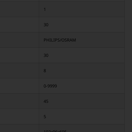
1
30
PHILIPS/OSRAM
30
8
0-9999
45
5
102х96х605