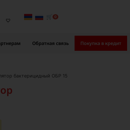
🛒
0
артнерам
Обратная связь
Покупка в кредит
лятор бактерицидный ОБР 15
тор