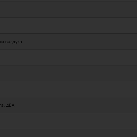
ии воздуха
а, дБА